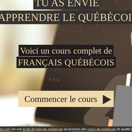
TU AS ENVIE
'APPRENDRE LE QUÉBÉCOI
Voici un cours complet de
FRANÇAIS QUÉBÉCOIS
Commencer le cours
ois.com
est une
école de français québécois
qui propose des
cours de québécois
de qualité