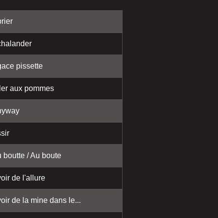
rier
halander
ace pissette
ler aux pommes
nyway
sir
 boutte / Au boute
oir de l'allure
oir de la mine dans le...