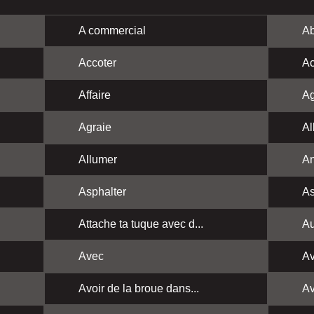
A commercial
Ab
Accoter
Ac
Affaire
Ag
Agraie
Al
Allumer
A
Asphalter
As
Attache ta tuque avec d...
Au
Avec
Av
Avoir de la broue dans...
Av