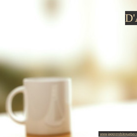
D
www.japprendslequebec