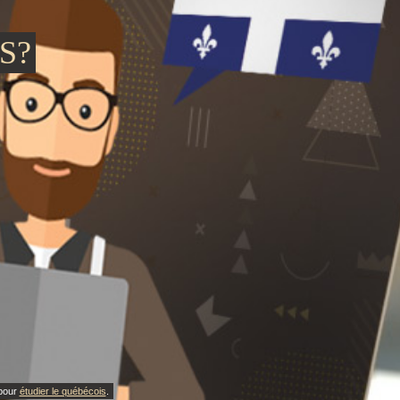
S?
 pour
étudier le québécois
.