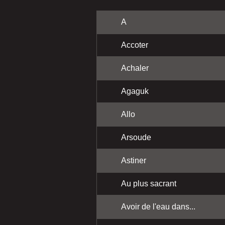
A
Accoter
Achaler
Agaguk
Allo
Arsoude
Astiner
Au plus sacrant
Avoir de l'eau dans...