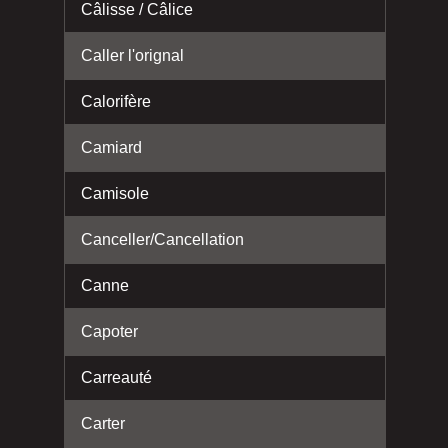
Câlisse / Câlice
Caller l'orignal
Calorifère
Camiard
Camisole
Canceller/Cancellation
Canne
Capoter
Carreauté
Carter