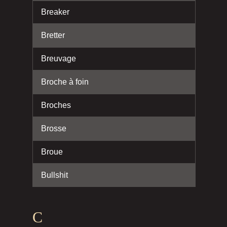
Breaker
Bretter
Breuvage
Broche à foin
Broches
Brosse
Broue
Bullshit
C