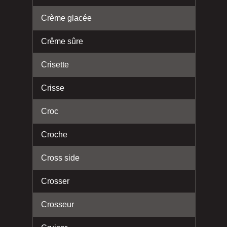
Crème glacée
Crême sûre
Crisette
Crisse
Croc
Croche
Cross side
Crosser
Crosseur