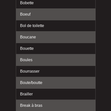
Bobette
Boeuf
Bol de toilette
Boucane
Bouette
Boules
Bourrasser
Boute/boutte
Brailler
Break à bras