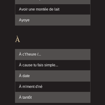
Avoir une montée de lait
Ayoye
À
À c't'heure /...
À cause tu fais simple...
À date
À m'ment d'né
À tantôt