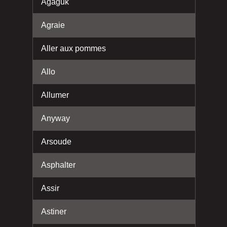
Agaguk
Agraie
Aller aux pommes
Allo
Allumer
Anyway
Arsoude
Asphalter
Assir
Astiner