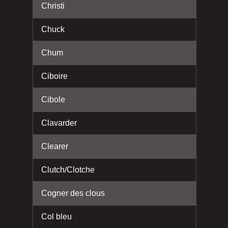
Christi
Chuck
Chum
Ciboire
Cibole
Clavarder
Clearer
Clutch/Clotche
Cogner des clous
Col bleu