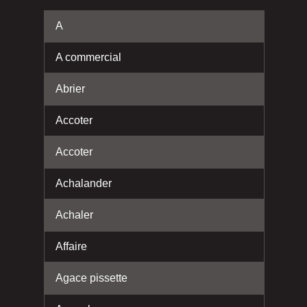
A
A commercial
Abrier
Accoter
Accoter
Achalander
Achaler
Affaire
Agace pissette