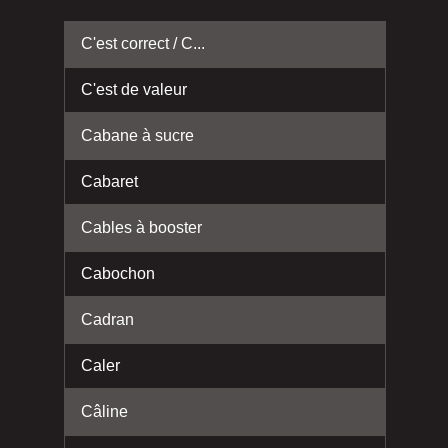
C'est correct / C...
C'est de valeur
Cabane à sucre
Cabaret
Cables à booster
Cabochon
Cadran
Caler
Câline