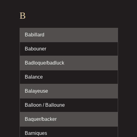
B
Babillard
Babouner
Badloque/badluck
Balance
Balayeuse
Balloon / Balloune
Baquer/backer
Barniques