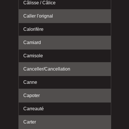
Câlisse / Câlice
Caller l'orignal
Calorifère
Camiard
Camisole
Canceller/Cancellation
Canne
Capoter
Carreauté
Carter