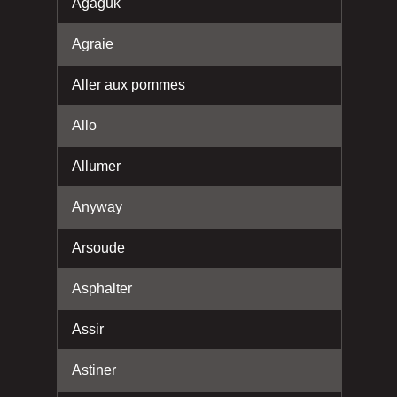
Agaguk
Agraie
Aller aux pommes
Allo
Allumer
Anyway
Arsoude
Asphalter
Assir
Astiner