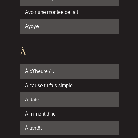
Avoir une montée de lait
Ayoye
À
À c't'heure /...
À cause tu fais simple...
À date
À m'ment d'né
À tantôt