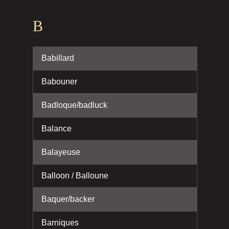
B
Babillard
Babouner
Badloque/badluck
Balance
Balayeuse
Balloon / Balloune
Baquer/backer
Barniques