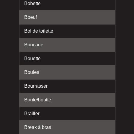
Bobette
Boeuf
Bol de toilette
Boucane
Bouette
Boules
Bourrasser
Boute/boutte
Brailler
Break à bras