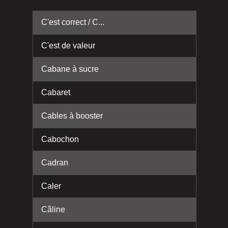
C'est correct / C...
C'est de valeur
Cabane à sucre
Cabaret
Cables à booster
Cabochon
Cadran
Caler
Câline