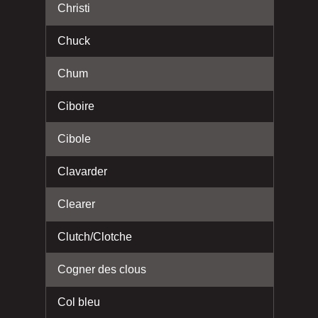
Christi
Chuck
Chum
Ciboire
Cibole
Clavarder
Clearer
Clutch/Clotche
Cogner des clous
Col bleu