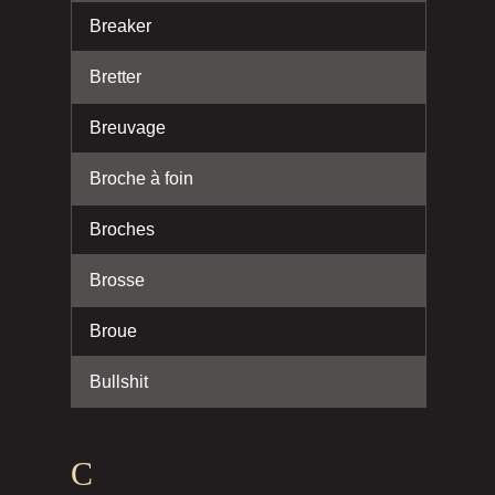
Breaker
Bretter
Breuvage
Broche à foin
Broches
Brosse
Broue
Bullshit
C