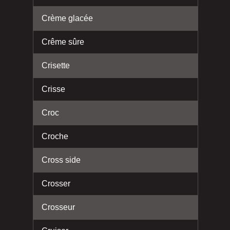
Crème glacée
Crême sûre
Crisette
Crisse
Croc
Croche
Cross side
Crosser
Crosseur