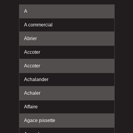
A
A commercial
Abrier
Accoter
Accoter
Achalander
Achaler
Affaire
Agace pissette