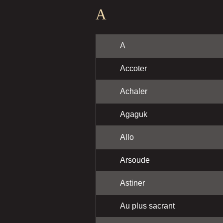
A
A
Accoter
Achaler
Agaguk
Allo
Arsoude
Astiner
Au plus sacrant