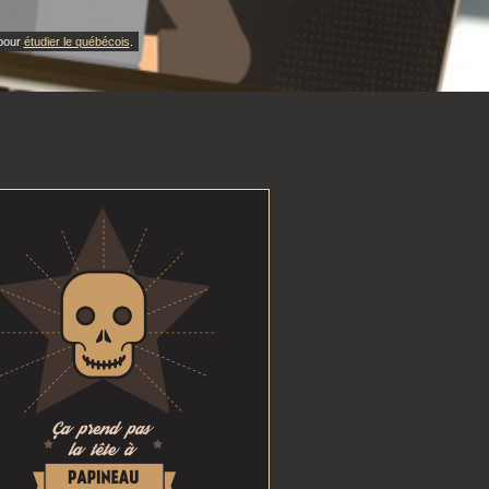
 pour
étudier le québécois
.