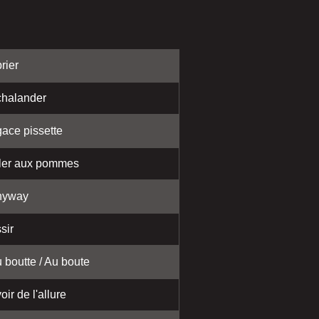
rier
halander
ace pissette
ler aux pommes
nyway
sir
 boutte / Au boute
oir de l'allure