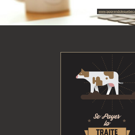
www.japprendslequebec