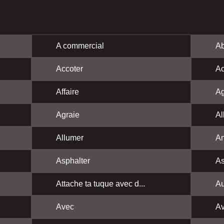
A commercial
Ab
Accoter
Ac
Affaire
Ag
Agraie
Al
Allumer
A
Asphalter
As
Attache ta tuque avec d...
Au
Avec
Av