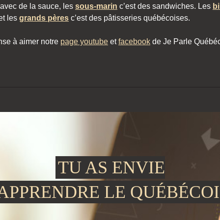
s avec de la sauce, les
sous-marin
c’est des sandwiches. Les
b
et les
grands pères
c’est des pâtisseries québécoises.
ense à aimer notre
page youtube
et
facebook
de Je Parle Québéco
TU AS ENVIE
'APPRENDRE LE QUÉBÉCOI