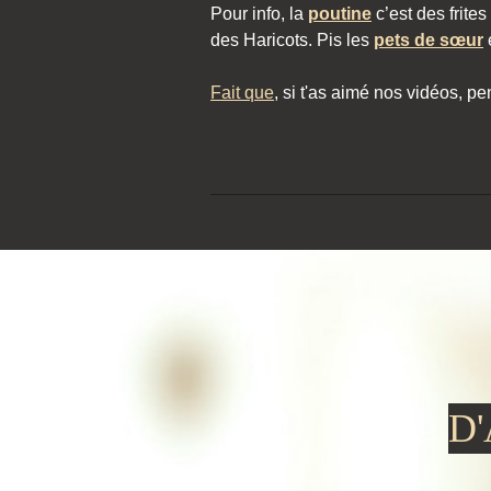
Pour info, la
poutine
c’est des frite
des Haricots. Pis les
pets de sœur
Fait que
, si t'as aimé nos vidéos, p
D