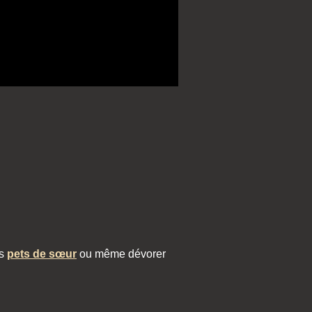
es
pets de sœur
ou même dévorer