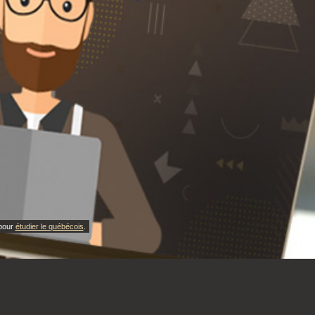
 pour
étudier le québécois
.