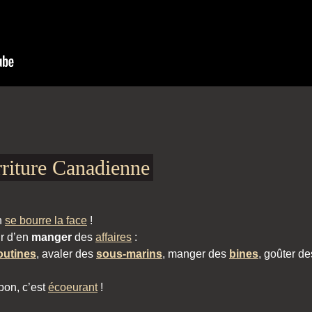
riture Canadienne
n
se bourre la face
!
ur d’en
manger
des
affaires
:
outines
, avaler des
sous-marins
, manger des
bines
, goûter d
bon, c’est
écoeurant
!