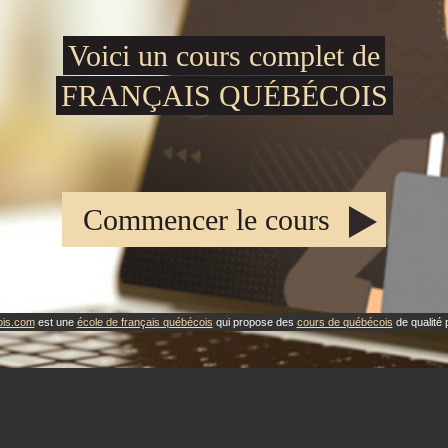
Voici un cours complet de
FRANÇAIS QUÉBÉCOIS
Commencer le cours
ois.com
est une
école de français québécois
qui propose des
cours de québécois
de qualité