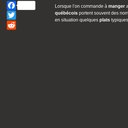
Facebook
Lorsque l'on commande à
manger
Twitter
québécois
portent souvent des noms
en situation quelques
plats
typiques
Reddit