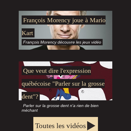
www.je-parle-quebecois.com
c'est le
meilleur moyen de comprendre les
canadiens francophones
François Morency joue à Mario
en visionnant des extraits vidéos drôles
Kart
de films québécois.
François Morency découvre les jeux vidéo
Apprenez les accents, les jurons et les
sacres avec humour.
Initiez-vous aux
expressions
et
Que veut dire l'expression
originalités de la langue.
québécoise "Parler sur la grosse
Ce site est réalisé de manière bénévole avec
dent"?
pour objectifs de :
- Familiariser les francophones non-
Parler sur la grosse dent n'a rien de bien
méchant
canadiens à la "parlure" québécoise.
- Promouvoir les films et autres productions
Toutes les vidéos
québécoises au delà des frontières