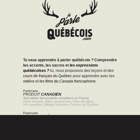
Tu veux apprendre à parler québécois ? Comprendre
les accents, les sacres et
les expressions
québécoises ?
Ici, nous proposons des leçons et des
cours de français du Québec
pour apprendre avec les
vidéos
et
les films du Canada francophone.
Partenaire
PRODUIT
CANADIEN
Spécialiste des
produits canadiens en France
Sirop d'érable
,
Bière canadienne
,
Cidre de glace
,
Vin canadien
,
Whisky canadien
,
Poutine du Québec
Partenaire
PRODUIT
AMÉRICAIN
Spécialiste des
produits américains en France
Bonbons américains
,
Beurre de cacahuète
,
Bière américaine
,
Céréales américains
,
Sauce américaine
,
Soda américain
Partenaire
CADEAU
VOYAGE