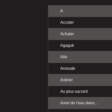
A
Accoter
Achaler
Agaguk
Allo
Arsoude
Astiner
Au plus sacrant
Avoir de l'eau dans...