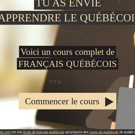
TU AS ENVIE
'APPRENDRE LE QUÉBÉCOI
Voici un cours complet de
FRANÇAIS QUÉBÉCOIS
Commencer le cours
ois.com
est une
école de français québécois
qui propose des
cours de québécois
de qualité