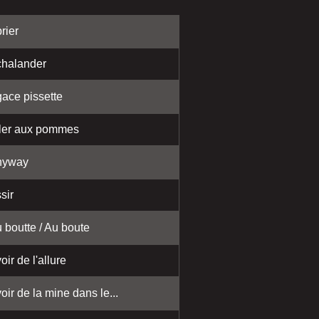
rier
halander
ace pissette
ler aux pommes
nyway
sir
 boutte / Au boute
oir de l'allure
oir de la mine dans le...