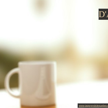
D
www.japprendslequebec