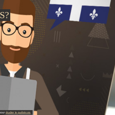
S?
 pour
étudier le québécois
.