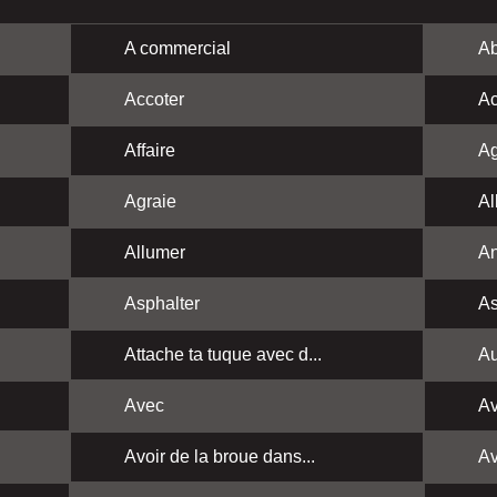
A commercial
Ab
Accoter
Ac
Affaire
Ag
Agraie
Al
Allumer
A
Asphalter
As
Attache ta tuque avec d...
Au
Avec
Av
Avoir de la broue dans...
Av