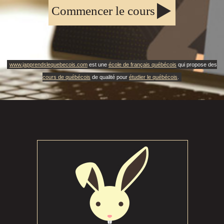
Commencer le cours
www.japprendslequebecois.com
est une
école de français québécois
qui propose des
cours de québécois
de qualité pour
étudier le québécois
.