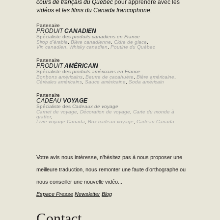
cours de français du Québec
pour apprendre avec les
vidéos
et
les films du Canada francophone.
Partenaire
PRODUIT
CANADIEN
Spécialiste des
produits canadiens en France
Sirop d'érable
,
Bière canadienne
,
Cidre de glace
,
Vin canadien
,
Whisky canadien
,
Poutine du Québec
Partenaire
PRODUIT
AMÉRICAIN
Spécialiste des
produits américains en France
Bonbons américains
,
Beurre de cacahuète
,
Bière américaine
,
Céréales américains
,
Sauce américaine
,
Soda américain
Partenaire
CADEAU
VOYAGE
Spécialiste des
Cadeaux de voyage
Carnet de voyage
,
Décoration de voyage
,
Carte du monde à
gratter
,
Livre voyage Canada
,
Box cadeau voyage
,
Cadeau Canada
Votre avis nous intéresse, n'hésitez pas à nous proposer une
meilleure traduction, nous remonter une faute d’orthographe ou
nous conseiller une nouvelle vidéo...
Espace Presse
Newsletter
Blog
Contact