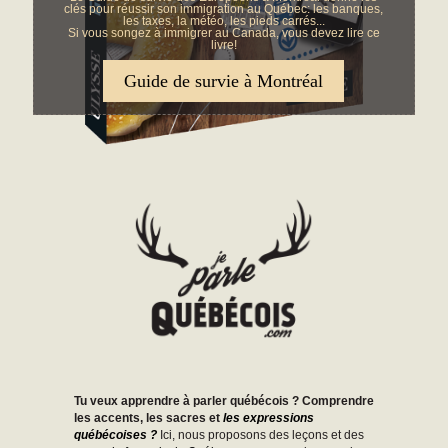
clés pour réussir son immigration au Québec: les banques,
les taxes, la météo, les pieds carrés...
Si vous songez à immigrer au Canada, vous devez lire ce
livre!
Guide de survie à Montréal
Tu veux apprendre à parler québécois ? Comprendre
les accents, les sacres et
les expressions
québécoises ?
Ici, nous proposons des leçons et des