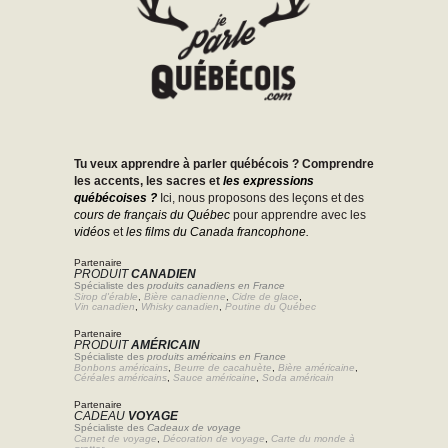
Tu veux apprendre à parler québécois ? Comprendre
les accents, les sacres et
les expressions
québécoises ?
Ici, nous proposons des leçons et des
cours de français du Québec
pour apprendre avec les
vidéos
et
les films du Canada francophone.
Partenaire
PRODUIT
CANADIEN
Spécialiste des
produits canadiens en France
Sirop d'érable
,
Bière canadienne
,
Cidre de glace
,
Vin canadien
,
Whisky canadien
,
Poutine du Québec
Partenaire
PRODUIT
AMÉRICAIN
Spécialiste des
produits américains en France
Bonbons américains
,
Beurre de cacahuète
,
Bière américaine
,
Céréales américains
,
Sauce américaine
,
Soda américain
Partenaire
CADEAU
VOYAGE
Spécialiste des
Cadeaux de voyage
Carnet de voyage
,
Décoration de voyage
,
Carte du monde à