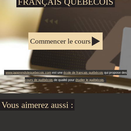
FRANÇAIS QUÉBÉCOIS
Commencer le cours
www.japprendslequebecois.com
est une
école de français québécois
qui propose des
cours de québécois
de qualité pour
étudier le québécois
.
Vous aimerez aussi :