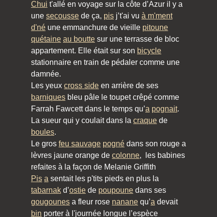
Chui
t'allé en voyage sur la côte d’Azur il y a
une
secousse
de ça,
pis
j’t'ai vu
à m'ment
d'né
une emmanchure de vieille
pitoune
quétaine
au boutte
sur une terrasse de bloc
appartement. Elle était sur son
bicycle
stationnaire en train de pédaler comme une
damnée.
Les yeux
cross side
en arrière de ses
barniques
bleu pâle le toupet crêpé comme
Farrah Fawcett dans le temps qu’
a
pognait
.
La sueur qui y coulait dans la
craque
de
boules
.
Le gros
feu sauvage
pogné
dans son rouge a
lèvres jaune orange de
colonne
, les babines
refaites à la façon de Melanie Griffith
Pis
a
sentait les p'tits pieds en plus la
tabarnak
d’
ostie
de
poupoune
dans ses
gougounes
a fleur rose
nanane
qu’
a
devait
bin
porter à l'journée longue l’espèce