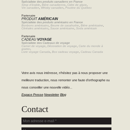
Spécialiste des
produits canadiens en France
Sirop d'érable
,
Bière canadienne
,
Cidre de glace
,
Vin canadien
,
Whisky canadien
,
Poutine du Québec
Partenaire
PRODUIT
AMÉRICAIN
Spécialiste des
produits américains en France
Bonbons américains
,
Beurre de cacahuète
,
Bière américaine
,
Céréales américains
,
Sauce américaine
,
Soda américain
Partenaire
CADEAU
VOYAGE
Spécialiste des
Cadeaux de voyage
Carnet de voyage
,
Décoration de voyage
,
Carte du monde à
gratter
,
Livre voyage Canada
,
Box cadeau voyage
,
Cadeau Canada
Votre avis nous intéresse, n'hésitez pas à nous proposer une
meilleure traduction, nous remonter une faute d’orthographe ou
nous conseiller une nouvelle vidéo...
Espace Presse
Newsletter
Blog
Contact
Mon adresse e-mail
*