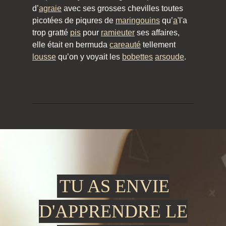
d’
agraie
avec ses grosses chevilles toutes
picotées de piqures de
maringouins
qu’
a
'l'a
trop gratté
pis
pour
ramieuter
ses affaires,
elle était en bermuda
careauté
tellement
lousse
qu’on y voyait les
bobettes
arsoude
.
TU AS ENVIE
D'APPRENDRE LE