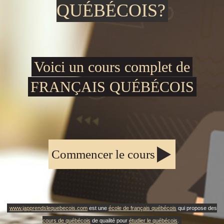
QUÉBÉCOIS?
Voici un cours complet de
FRANÇAIS QUÉBÉCOIS
Commencer le cours
www.japprendslequebecois.com
est une
école de français québécois
qui propose des
cours de québécois
de qualité pour
étudier le québécois
.