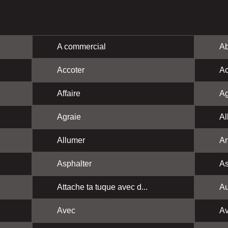
A commercial
Ab
Accoter
Ac
Affaire
Ag
Agraie
Al
Allumer
A
Asphalter
As
Attache ta tuque avec d...
Au
Avec
Av