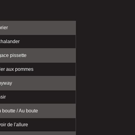
rier
halander
ace pissette
ler aux pommes
nyway
sir
 boutte / Au boute
oir de l'allure