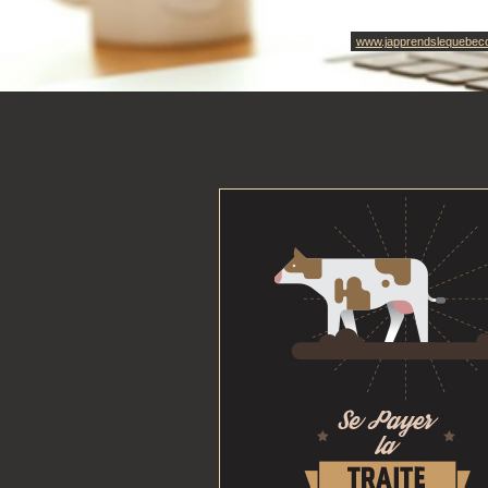
www.japprendslequebec