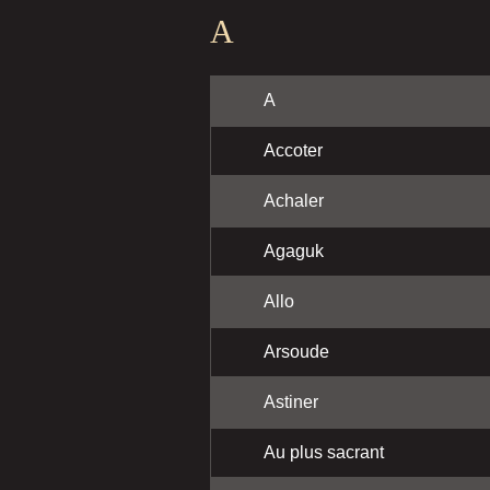
A
A
Accoter
Achaler
Agaguk
Allo
Arsoude
Astiner
Au plus sacrant