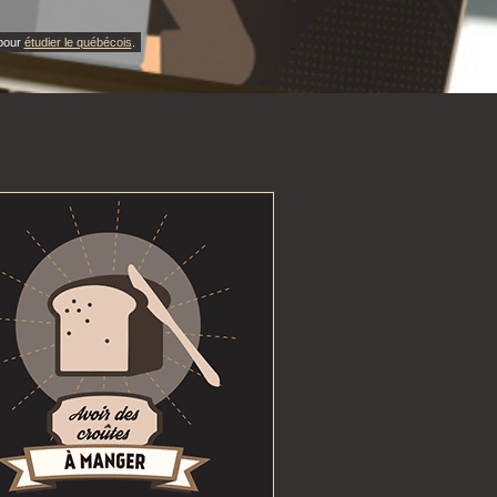
 pour
étudier le québécois
.