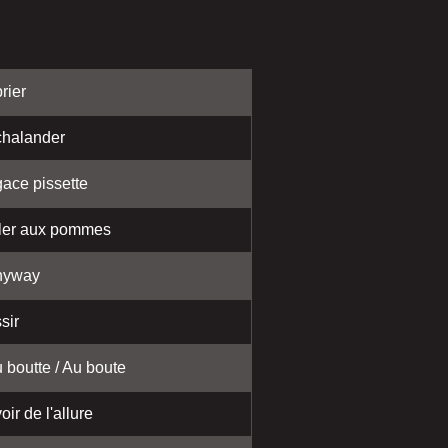
rier
halander
ace pissette
ler aux pommes
nyway
sir
 boutte / Au boute
oir de l'allure