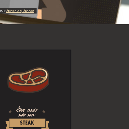
 pour
étudier le québécois
.