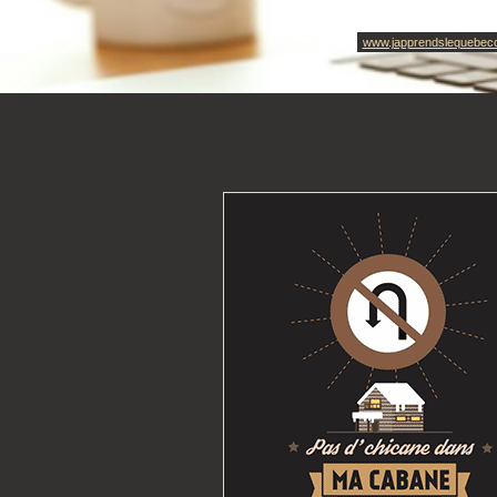
www.japprendslequebec