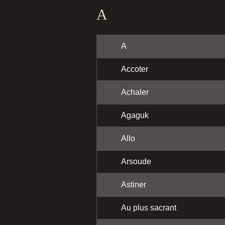
A
A
Accoter
Achaler
Agaguk
Allo
Arsoude
Astiner
Au plus sacrant