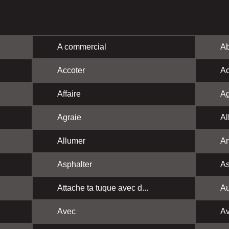
A commercial
Ab
Accoter
Ac
Affaire
Ag
Agraie
Al
Allumer
A
Asphalter
As
Attache ta tuque avec d...
Au
Avec
Av