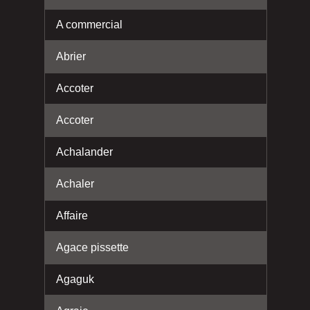
A commercial
Abrier
Accoter
Accoter
Achalander
Achaler
Affaire
Agace pissette
Agaguk