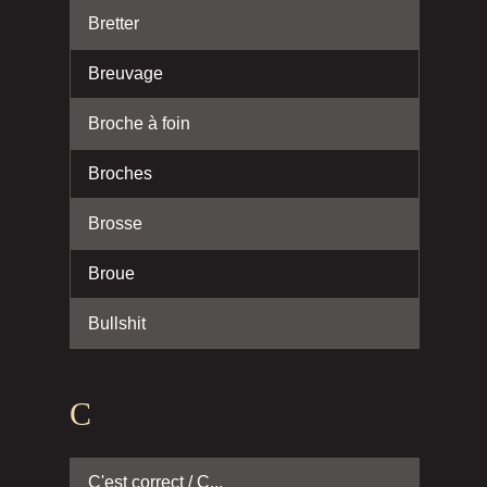
Bretter
Breuvage
Broche à foin
Broches
Brosse
Broue
Bullshit
C
C'est correct / C...