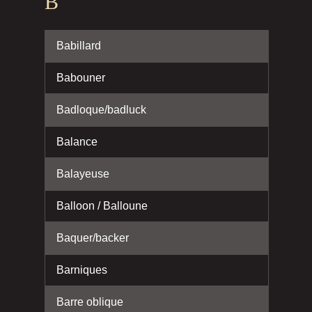
B
Babillard
Babouner
Badloque/badluck
Balance
Balayeuse
Balloon / Balloune
Baquer/backer
Barniques
Barre oblique