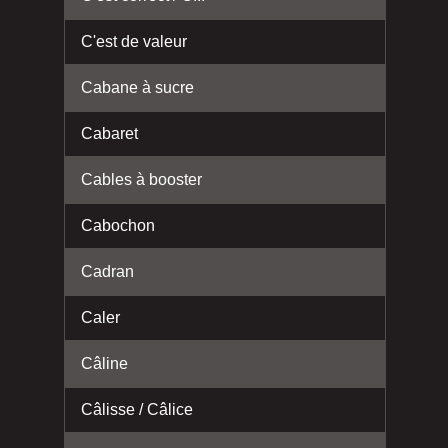
C'est de valeur
Cabane à sucre
Cabaret
Cables à booster
Cabochon
Cadran
Caler
Câline
Câlisse / Câlice