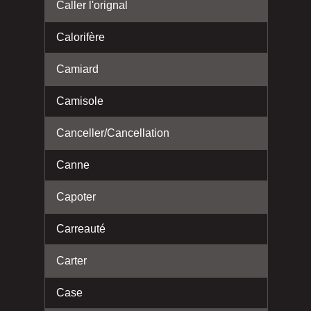
Caller l'orignal
Calorifère
Camiard
Camisole
Canceller/Cancellation
Canne
Capoter
Carreauté
Carter
Case