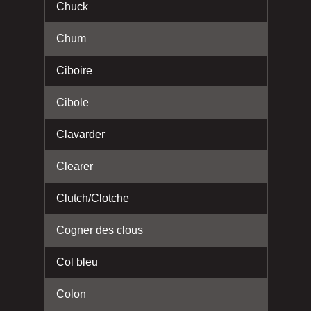
Chuck
Chum
Ciboire
Cibole
Clavarder
Clearer
Clutch/Clotche
Cogner des clous
Col bleu
Colon