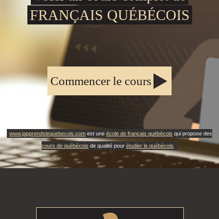
FRANÇAIS QUÉBÉCOIS
Commencer le cours
www.japprendslequebecois.com
est une
école de français québécois
qui propose des
cours de québécois
de qualité pour
étudier le québécois
.