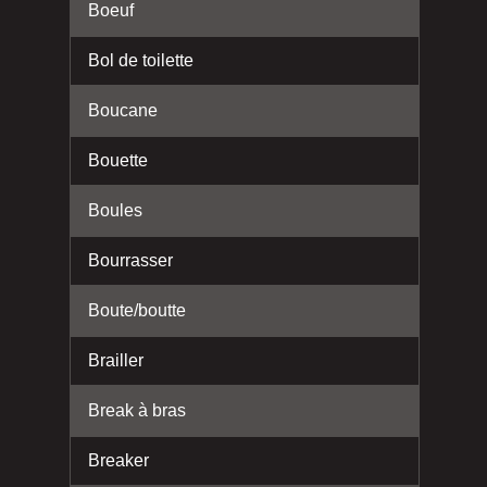
Boeuf
Bol de toilette
Boucane
Bouette
Boules
Bourrasser
Boute/boutte
Brailler
Break à bras
Breaker