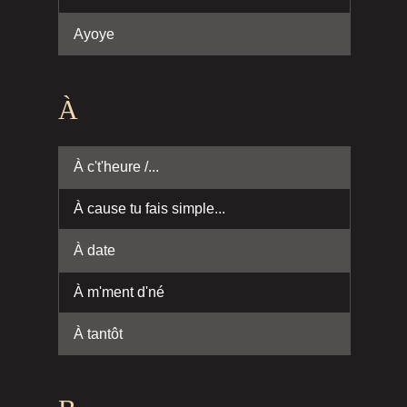
Ayoye
À
À c't'heure /...
À cause tu fais simple...
À date
À m'ment d'né
À tantôt