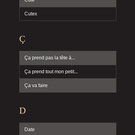
Cutex
Ç
Ça prend pas la tête à...
Ça prend tout mon petit...
Ça va faire
D
Date