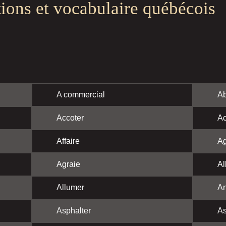
tions et vocabulaire québécois
A commercial
Ab
Accoter
Ac
Affaire
Ag
Agraie
Al
Allumer
A
Asphalter
As