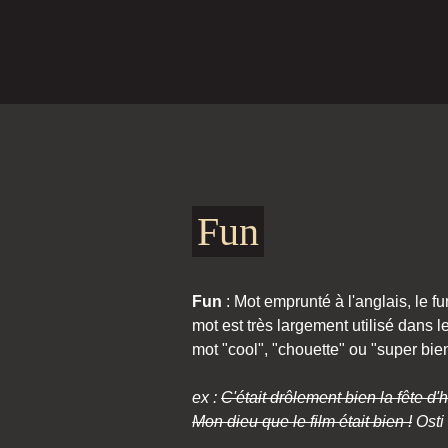
Fun
Fun
: Mot emprunté à l'anglais, le f
mot est très largement utilisé dans l
mot "cool", "chouette" ou "super bie
ex :
C'était drôlement bien la fête d'h
Mon dieu que le film était bien !
Osti 