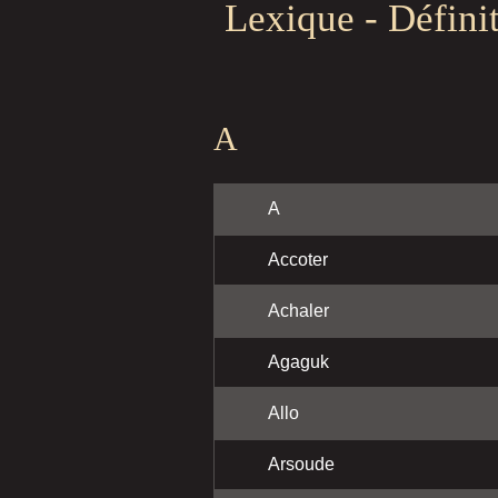
Lexique - Défini
A
A
Accoter
Achaler
Agaguk
Allo
Arsoude