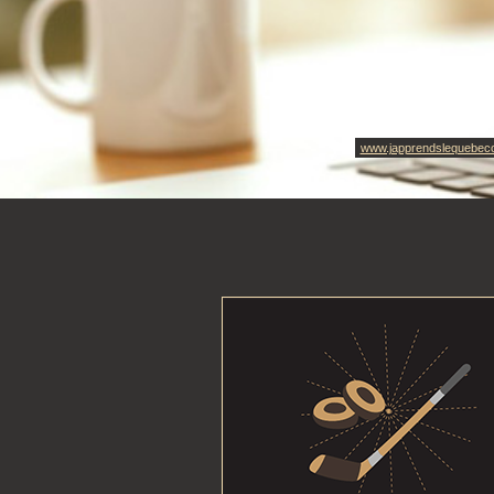
www.japprendslequebec