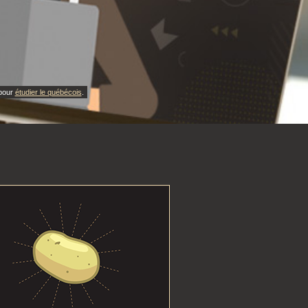
 pour
étudier le québécois
.