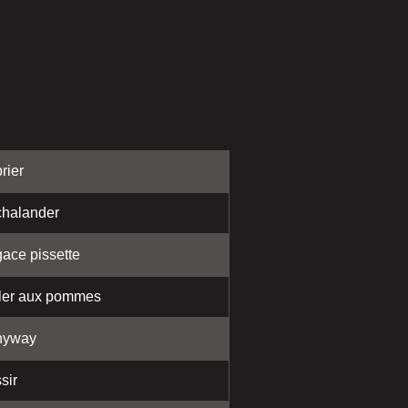
rier
halander
ace pissette
ler aux pommes
nyway
sir