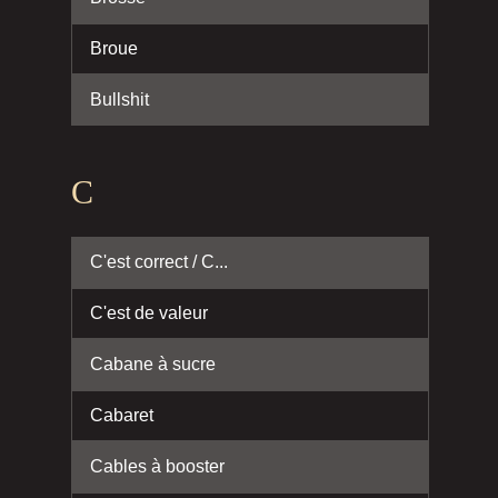
Broue
Bullshit
C
C'est correct / C...
C'est de valeur
Cabane à sucre
Cabaret
Cables à booster