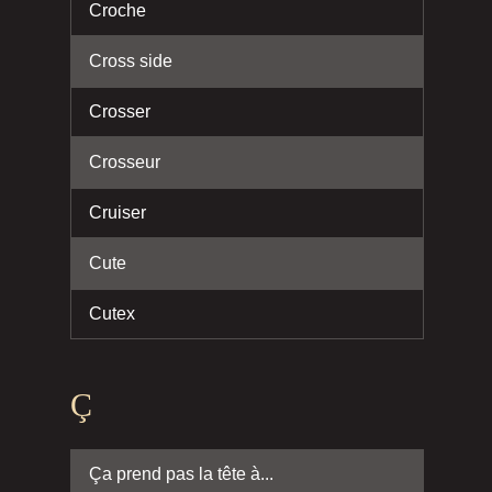
Croche
Cross side
Crosser
Crosseur
Cruiser
Cute
Cutex
Ç
Ça prend pas la tête à...