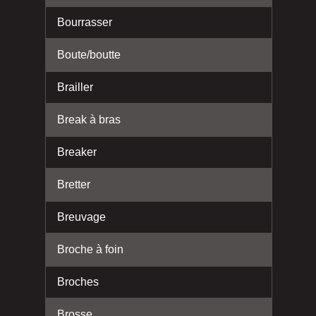
Bourrasser
Boute/boutte
Brailler
Break à bras
Breaker
Bretter
Breuvage
Broche à foin
Broches
Brosse