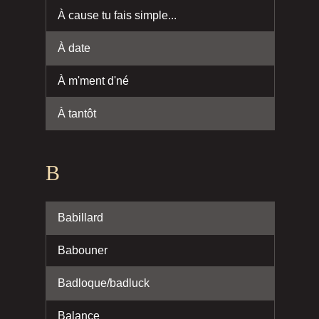
À cause tu fais simple...
À date
À m'ment d'né
À tantôt
B
Babillard
Babouner
Badloque/badluck
Balance