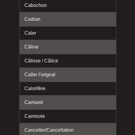
Cabochon
Cadran
Caler
Câline
Câlisse / Câlice
Caller l'orignal
Calorifère
Camiard
Camisole
Canceller/Cancellation