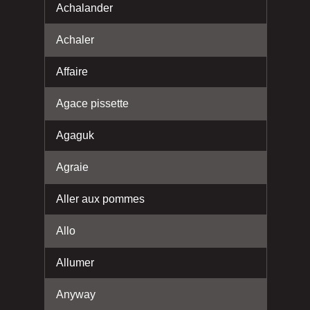
Achalander
Achaler
Affaire
Agace pissette
Agaguk
Agraie
Aller aux pommes
Allo
Allumer
Anyway