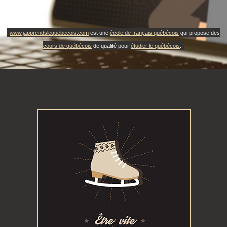
www.japprendslequebecois.com
est une
école de français québécois
qui propose des
cours de québécois
de qualité pour
étudier le québécois
.