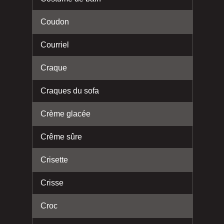
Coudon
Courriel
Craque
Craques du sofa
Crème glacée
Crême sûre
Crisette
Crisse
Croc