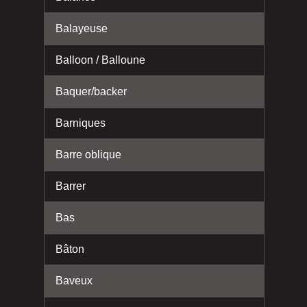
Balayeuse
Balloon / Balloune
Baquer/backer
Barniques
Barre oblique
Barrer
Bas
Bâton
Baveux