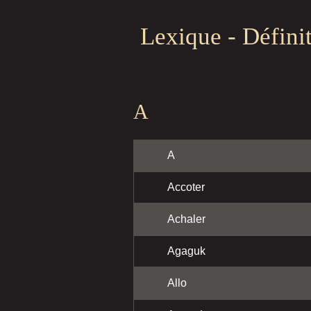
Lexique - Défini
A
A
Accoter
Achaler
Agaguk
Allo