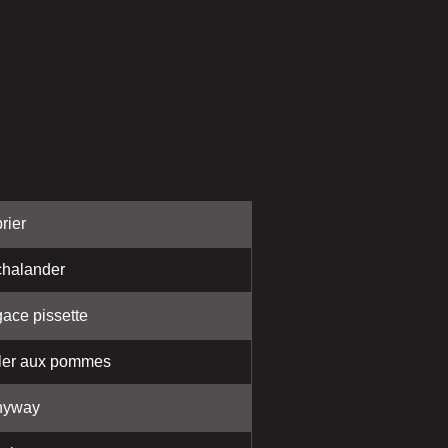
rier
halander
ace pissette
ler aux pommes
nyway