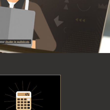
 pour
étudier le québécois
.