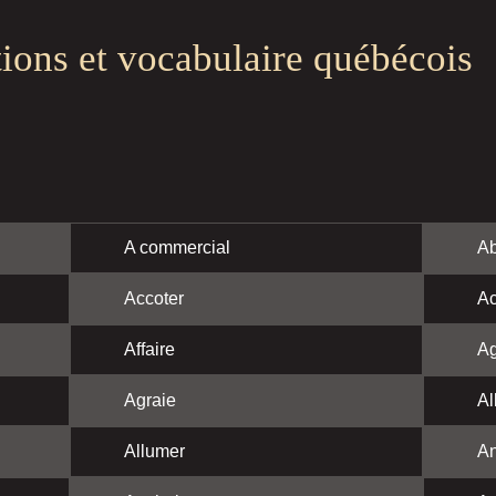
tions et vocabulaire québécois
A commercial
Ab
Accoter
Ac
Affaire
Ag
Agraie
Al
Allumer
A