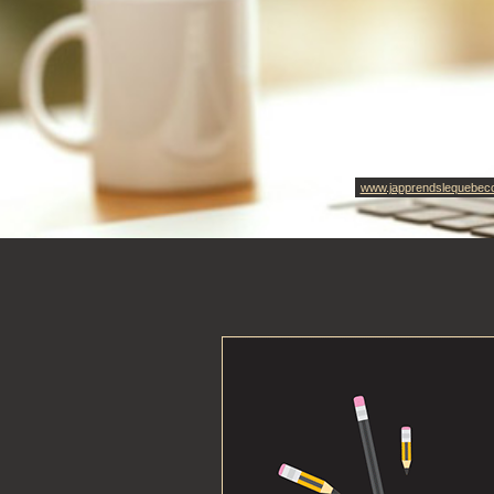
www.japprendslequebec