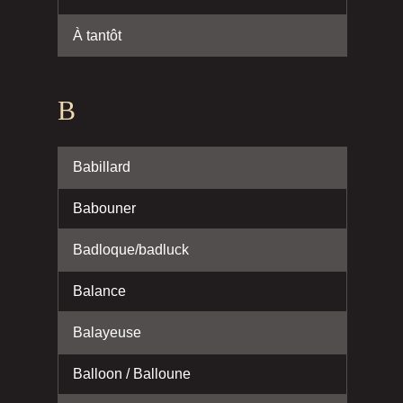
À tantôt
B
Babillard
Babouner
Badloque/badluck
Balance
Balayeuse
Balloon / Balloune