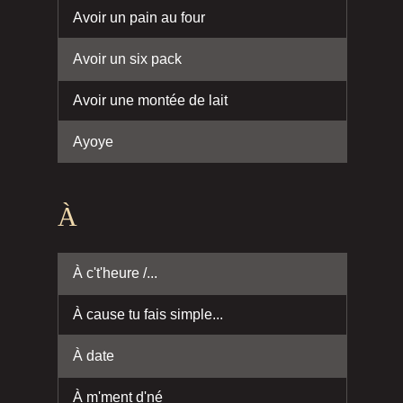
Avoir un pain au four
Avoir un six pack
Avoir une montée de lait
Ayoye
À
À c't'heure /...
À cause tu fais simple...
À date
À m'ment d'né