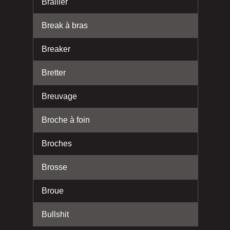
Brailler
Break à bras
Breaker
Bretter
Breuvage
Broche à foin
Broches
Brosse
Broue
Bullshit