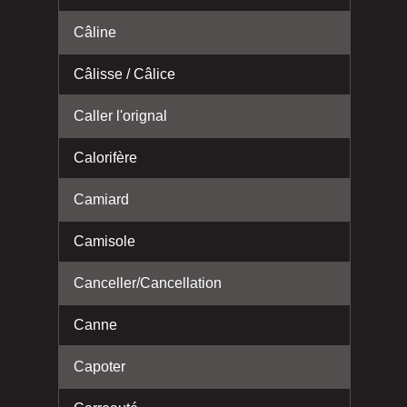
Câline
Câlisse / Câlice
Caller l'orignal
Calorifère
Camiard
Camisole
Canceller/Cancellation
Canne
Capoter