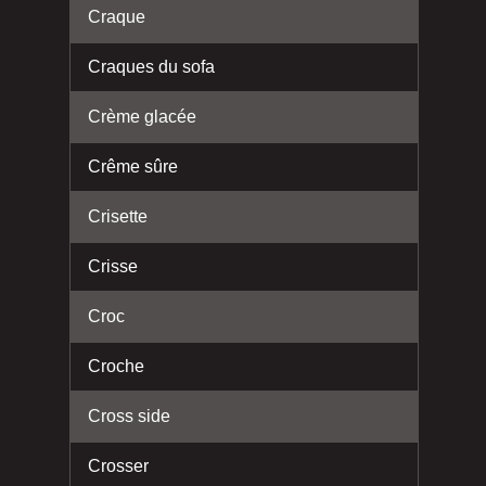
Craque
Craques du sofa
Crème glacée
Crême sûre
Crisette
Crisse
Croc
Croche
Cross side
Crosser