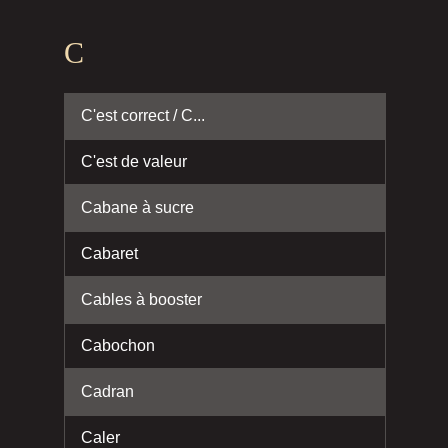
C
C'est correct / C...
C'est de valeur
Cabane à sucre
Cabaret
Cables à booster
Cabochon
Cadran
Caler