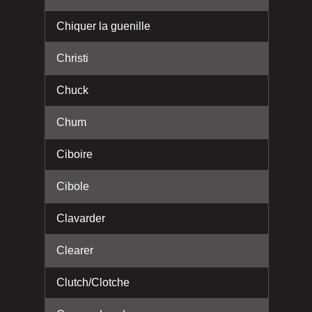
Chiquer la guenille
Christi
Chuck
Chum
Ciboire
Cibole
Clavarder
Clearer
Clutch/Clotche