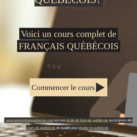
Voici un cours complet de
FRANÇAIS QUÉBÉCOIS
Commencer le cours
www.japprendslequebecois.com
est une
école de français québécois
qui propose des
cours de québécois
de qualité pour
étudier le québécois
.