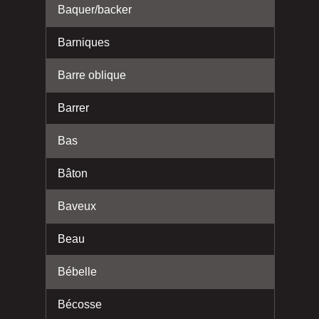
Baquer/backer
Barniques
Barre oblique
Barrer
Bas
Bâton
Baveux
Beau
Bébelle
Bécosse