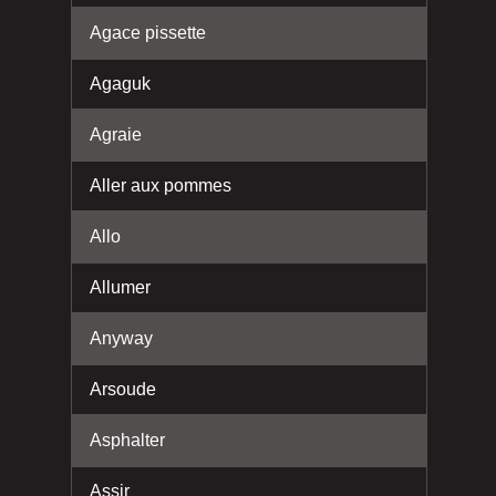
Agace pissette
Agaguk
Agraie
Aller aux pommes
Allo
Allumer
Anyway
Arsoude
Asphalter
Assir