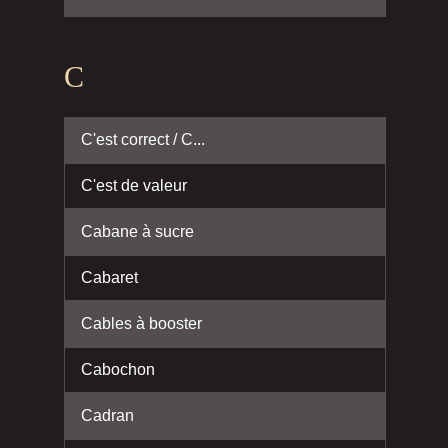
C
C'est correct / C...
C'est de valeur
Cabane à sucre
Cabaret
Cables à booster
Cabochon
Cadran