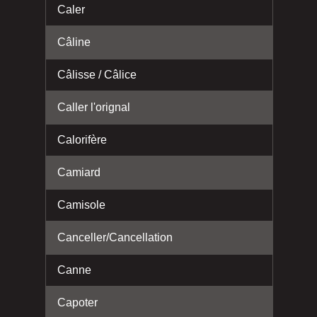
Caler
Câline
Câlisse / Câlice
Caller l'orignal
Calorifère
Camiard
Camisole
Canceller/Cancellation
Canne
Capoter