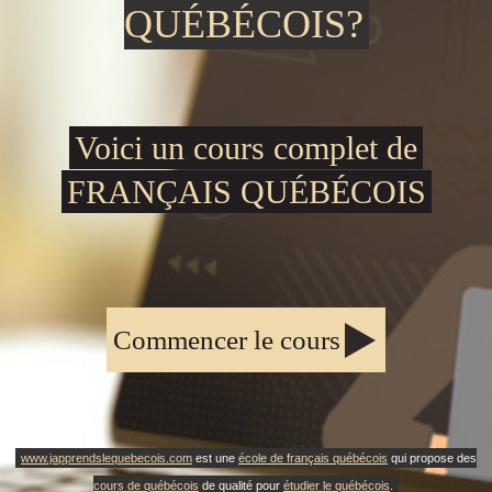
QUÉBÉCOIS?
Voici un cours complet de
FRANÇAIS QUÉBÉCOIS
Commencer le cours
www.japprendslequebecois.com
est une
école de français québécois
qui propose des
cours de québécois
de qualité pour
étudier le québécois
.