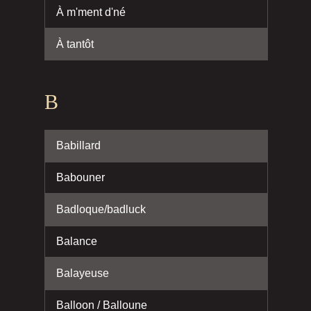
À m'ment d'né
À tantôt
B
Babillard
Babouner
Badloque/badluck
Balance
Balayeuse
Balloon / Balloune