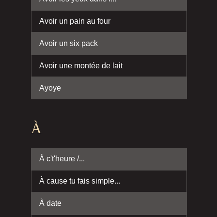
Avoir un pain au four
Avoir un six pack
Avoir une montée de lait
Ayoye
À
À c't'heure /...
À cause tu fais simple...
À date