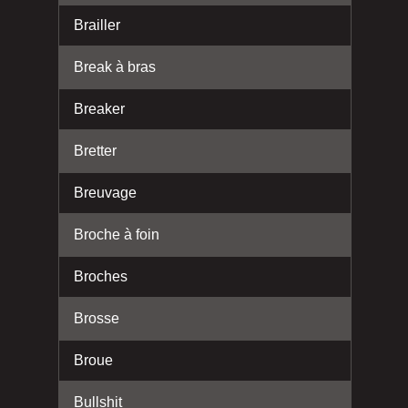
Brailler
Break à bras
Breaker
Bretter
Breuvage
Broche à foin
Broches
Brosse
Broue
Bullshit