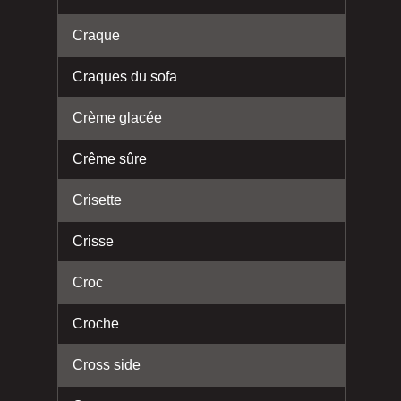
Craque
Craques du sofa
Crème glacée
Crême sûre
Crisette
Crisse
Croc
Croche
Cross side