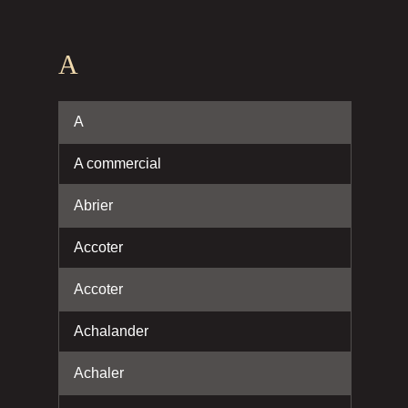
A
A
A commercial
Abrier
Accoter
Accoter
Achalander
Achaler