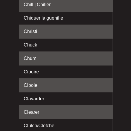
Chill | Chiller
Chiquer la guenille
Christi
Chuck
Chum
Ciboire
Cibole
Clavarder
Clearer
Clutch/Clotche