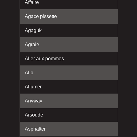
Affaire
Agace pissette
Agaguk
Agraie
Aller aux pommes
Allo
Allumer
Anyway
Arsoude
Asphalter