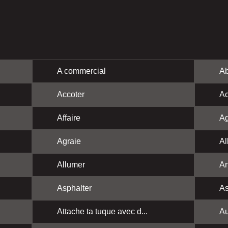
A commercial
Ab
Accoter
Ac
Affaire
Ag
Agraie
Al
Allumer
A
Asphalter
As
Attache ta tuque avec d...
Au