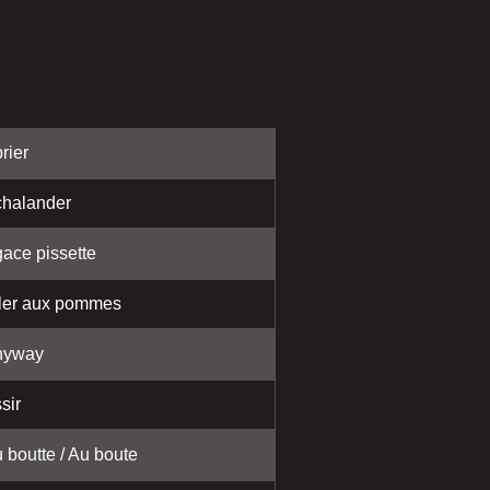
rier
halander
ace pissette
ler aux pommes
nyway
sir
 boutte / Au boute