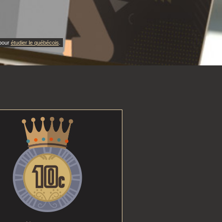
 pour
étudier le québécois
.