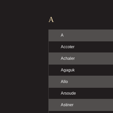
A
A
Accoter
Achaler
Agaguk
Allo
Arsoude
Astiner