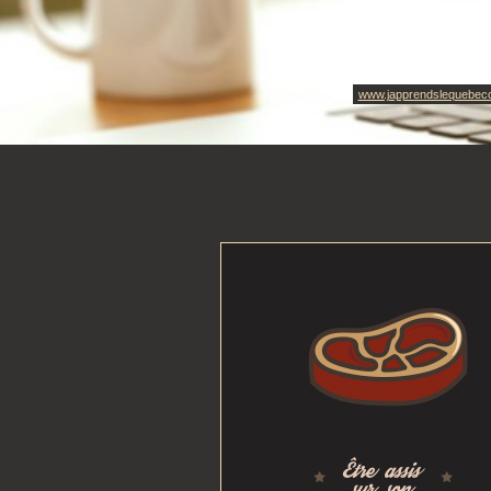
www.japprendslequebec