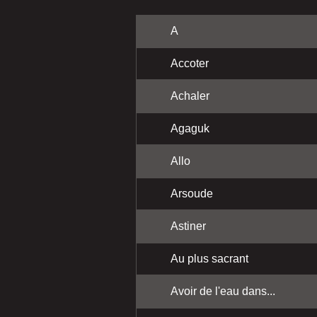
A
Accoter
Achaler
Agaguk
Allo
Arsoude
Astiner
Au plus sacrant
Avoir de l'eau dans...