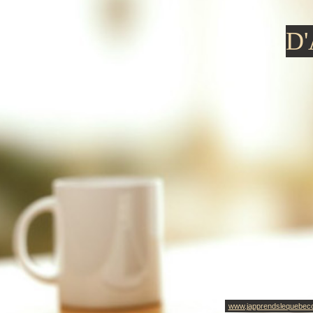
D
www.japprendslequebec