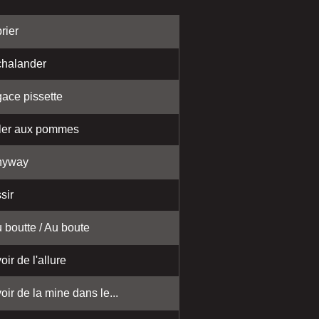
rier
halander
ace pissette
ler aux pommes
nyway
sir
 boutte / Au boute
oir de l'allure
oir de la mine dans le...