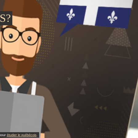
S?
 pour
étudier le québécois
.