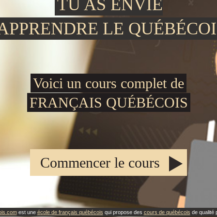
TU AS ENVIE
'APPRENDRE LE QUÉBÉCOI
Voici un cours complet de
FRANÇAIS QUÉBÉCOIS
Commencer le cours
ois.com
est une
école de français québécois
qui propose des
cours de québécois
de qualité