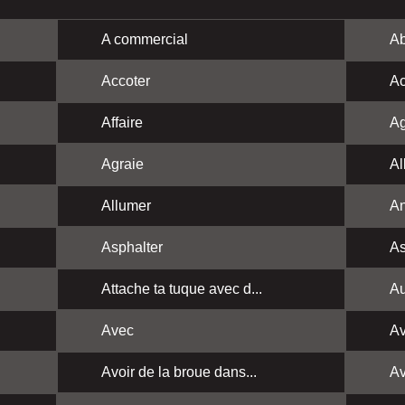
A commercial
Ab
Accoter
Ac
Affaire
Ag
Agraie
Al
Allumer
A
Asphalter
As
Attache ta tuque avec d...
Au
Avec
Av
Avoir de la broue dans...
Av